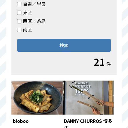
百道／早良
東区
西区／糸島
南区
検索
21
件
bioboo
DANNY CHURROS 博多