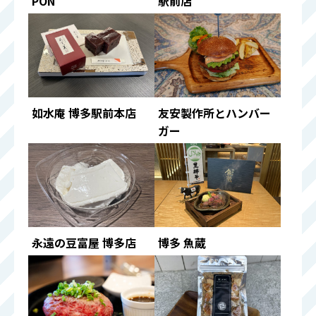
PON
駅前店
如水庵 博多駅前本店
友安製作所とハンバー
ガー
永遠の豆富屋 博多店
博多 魚蔵