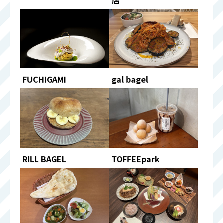
店
FUCHIGAMI
gal bagel
RILL BAGEL
TOFFEEpark